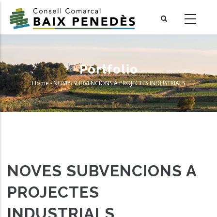
Skip
to
main
content
Portfolio
Home
-
NOVES SUBVENCIONS A PROJECTES INDUSTRIALS
Breadcrumb
NOVES SUBVENCIONS A
PROJECTES
INDUSTRIALS