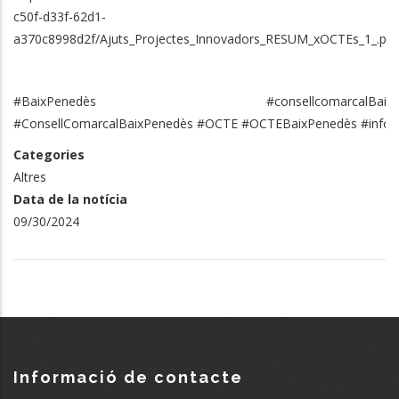
c50f-d33f-62d1-
a370c8998d2f/Ajuts_Projectes_Innovadors_RESUM_xOCTEs_1_.pdf
#BaixPenedès #consellcomarcalBaixPe
#ConsellComarcalBaixPenedès #OCTE #OCTEBaixPenedès #infor
Categories
Altres
Data de la notícia
09/30/2024
Informació de contacte