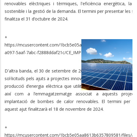
renovables elèctriques i tèrmiques, l'eficiència energètica, la m
sostenible i la gestió de la demanda. El termini per presentar les sol
finalitza el 31 d’octubre de 2024.
+ info
https://mcusercontent.com/1bcb5e05aa8613b6357809581/files/39
a097-5aaf-7abc-f2888ddaf21c/CE_IMPLEMENTA_RESUM.docx_1_.p
D'altra banda, el 30 de setembre de 2024 s'inicia el període per p
sol·licituds pels ajuts a projectes innovadors d’inversió en instal·la
producció d’energia elèctrica que utilitzin tecnologia fotovoltaica 
així com a l’emmagatzematge associat a aquests project
implantació de bombes de calor renovables. El termini per pr
aquest ajut finalitzarà el 18 de novembre de 2024.
+ info
https://mcusercontent.com/1bcb5e05aa8613b6357809581/files/ab