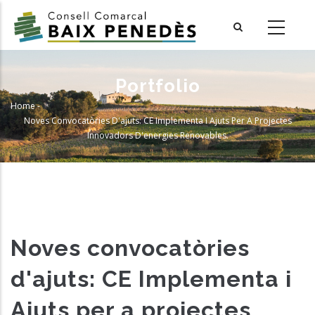
Skip
to
main
content
Portfolio
Home
-
Breadcrumb
Noves Convocatòries D'ajuts: CE Implementa I Ajuts Per A Projectes
Innovadors D'energies Renovables.
Noves convocatòries
d'ajuts: CE Implementa i
Ajuts per a projectes