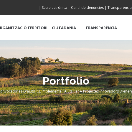
|
Seu electrònica
|
Canal de denúncies
|
Transparència
RGANITZACIÓ
TERRITORI
CIUTADANIA
TRANSPARÈNCIA
Portfolio
onvocatòries D'ajuts: CE Implementa I Ajuts Per A Projectes Innovadors D'ener
crumb