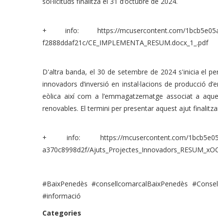
sol·licituds finalitza el 31 d’octubre de 2024.
+ info: https://mcusercontent.com/1bcb5e05aa86
f2888ddaf21c/CE_IMPLEMENTA_RESUM.docx_1_.pdf
D'altra banda, el 30 de setembre de 2024 s'inicia el per
innovadors d’inversió en instal·lacions de producció d’en
eòlica així com a l’emmagatzematge associat a aque
renovables. El termini per presentar aquest ajut finalit
+ info: https://mcusercontent.com/1bcb5e05aa86
a370c8998d2f/Ajuts_Projectes_Innovadors_RESUM_xOC
#BaixPenedès #consellcomarcalBaixPenedès #Cons
#informació
Categories