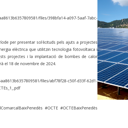
13b6357809581/files/398bfa14-a097-5aaf-7abc-
íode per presentar sol·licituds pels ajuts a projectes
ergia elèctrica que utilitzin tecnologia fotovoltaica i
sts projectes i la implantació de bombes de calor
zarà el 18 de novembre de 2024.
13b6357809581/files/abf78f28-c50f-d33f-62d1-
TEs_1_.pdf
ellComarcalBaixPenedès #OCTE #OCTEBaixPenedès