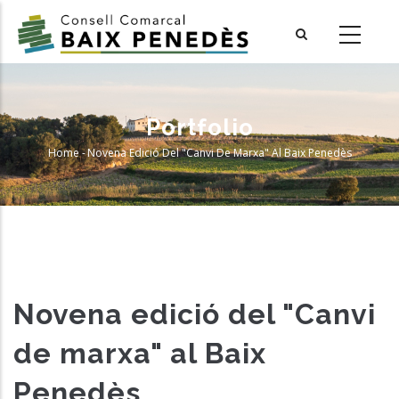
Skip
to
main
content
Portfolio
Home
-
Novena Edició Del "Canvi De Marxa" Al Baix Penedès
Breadcrumb
Novena edició del "Canvi
de marxa" al Baix
Penedès