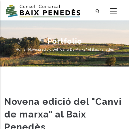
Skip
to
main
content
Portfolio
Home
-
Novena Edició Del "Canvi De Marxa" Al Baix Penedès
Breadcrumb
Novena edició del "Canvi
de marxa" al Baix
Penedès