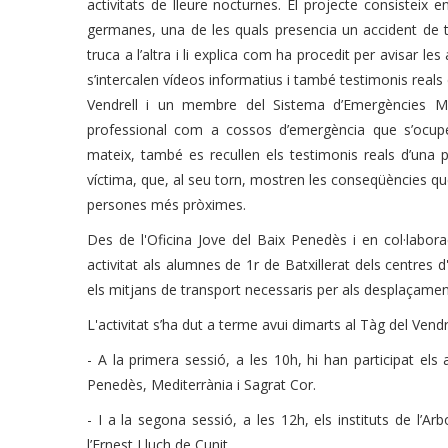
activitats de lleure nocturnes. El projecte consisteix e
germanes, una de les quals presencia un accident de tr
truca a l’altra i li explica com ha procedit per avisar les
s’intercalen vídeos informatius i també testimonis reals 
Vendrell i un membre del Sistema d’Emergències Mè
professional com a cossos d’emergència que s’ocupe
mateix, també es recullen els testimonis reals d’una pe
víctima, que, al seu torn, mostren les conseqüències que
persones més pròximes.
Des de l'Oficina Jove del Baix Penedès i en col·labor
activitat als alumnes de 1r de Batxillerat dels centres
els mitjans de transport necessaris per als desplaçame
L'activitat s’ha dut a terme avui dimarts al Tàg del Vend
- A la primera sessió, a les 10h, hi han participat els 
Penedès, Mediterrània i Sagrat Cor.
- I a la segona sessió, a les 12h, els instituts de l’Ar
l’Ernest Lluch de Cunit.