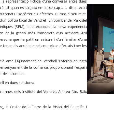
n la representació fictícia d’una conversa entre dues
ànsit quan es dirigeix en cotxe cap a la discoteca i
 autoritats i socórrer els afectats. Durant el seu relat,
d’un policia local del Vendrell, un bomber del Parc del
diques (SEM), que expliquen la seva experiència
n de la gestió més immediata d’un accident. Així
rsona que ha patit un sinistre i d’un familiar d’una
 tenen els accidents pels mateixos afectats i per les
ació amb l'Ajuntament del Vendrell s’ofereix aquesta
 d'ensenyament de la comarca, proporcionant l'espai i
nt dels alumnes.
rell en dues sessions:
alumnes dels instituts del Vendrell: Andreu Nin, Baix
boç, el Coster de la Torre de la Bisbal del Penedès i