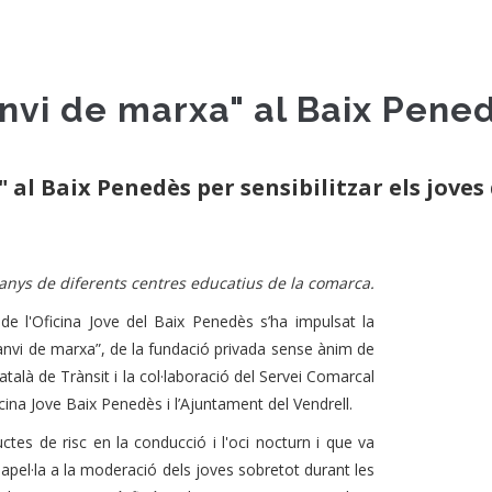
nvi de marxa" al Baix Pene
l Baix Penedès per sensibilitzar els joves de
 anys de diferents centres educatius de la comarca.
de l'Oficina Jove del Baix Penedès s’ha impulsat la
 “Canvi de marxa”, de la fundació privada sense ànim de
talà de Trànsit i la col·laboració del Servei Comarcal
cina Jove Baix Penedès i l’Ajuntament del Vendrell.
ctes de risc en la conducció i l'oci nocturn i que va
apel·la a la moderació dels joves sobretot durant les