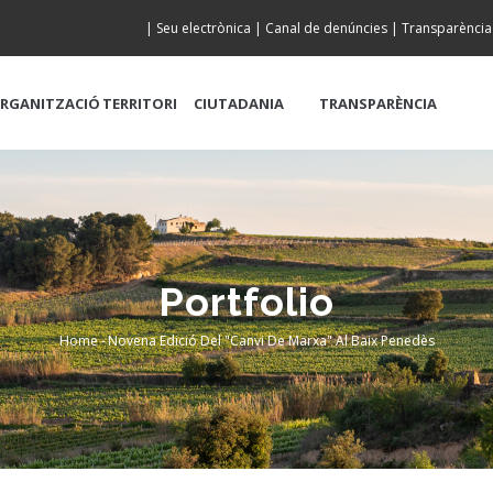
|
Seu electrònica
|
Canal de denúncies
|
Transparència
RGANITZACIÓ
TERRITORI
CIUTADANIA
TRANSPARÈNCIA
Portfolio
Home
-
Novena Edició Del "Canvi De Marxa" Al Baix Penedès
Breadcrumb