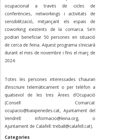
ocupacional a través de cicles de
conferències, networkings i activitats de
sensibilització, mitjançant els espais de
coworking existents de la comarca. Se’n
podran beneficiar 50 persones en situació
de cerca de feina. Aquest programa s’iniciarà
durant el mes de novembre i fins el març de
2024.
Totes les persones interessades s’hauran
d’inscriure telemàticament o per telèfon a
qualsevol de les tres Àrees d’Ocupació
(Consell Comarcal:
ocupacio@baixpenedes.cat
, Ajuntament del
Vendrell:
informacio@leina.org,
o
Ajuntament de Calafell:
treball@calafell.cat
).
Categories