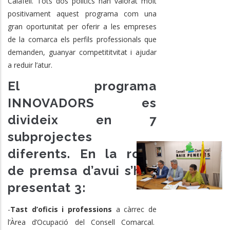
Calafell. Tots dos polítics han valorat molt
positivament aquest programa com una
gran oportunitat per oferir a les empreses
de la comarca els perfils professionals que
demanden, guanyar competititvitat i ajudar
a reduir l’atur.
El programa
INNOVADORS es
divideix en 7
subprojectes
diferents. En la roda
de premsa d’avui s’han
presentat 3:
-
Tast d’oficis i professions
a càrrec de
l’Àrea d’Ocupació del Consell Comarcal.