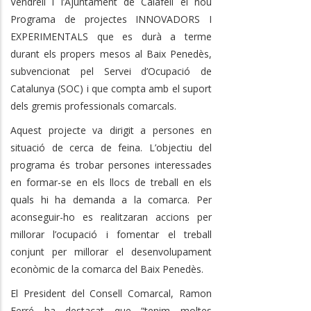
Vendrell i l’Ajuntament de Calafell el nou
Programa de projectes INNOVADORS I
EXPERIMENTALS que es durà a terme
durant els propers mesos al Baix Penedès,
subvencionat pel Servei d’Ocupació de
Catalunya (SOC) i
que compta amb el suport
dels gremis professionals comarcals.
Aquest projecte va dirigit a persones en
situació de cerca de feina. L’objectiu del
programa és trobar persones interessades
en formar-se en els llocs de treball en els
quals hi ha demanda a la comarca. Per
aconseguir-ho es realitzaran accions per
millorar l’ocupació i fomentar el treball
conjunt per millorar el desenvolupament
econòmic de la comarca del Baix Penedès.
El President del Consell Comarcal, Ramon
Ferré ha destacat que “tenim moltes