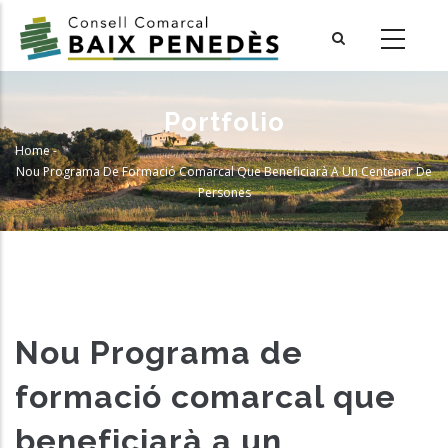
Skip
to
main
content
Portfolio
Home
-
Breadcrumb
Nou Programa De Formació Comarcal Que Beneficiarà A Un Centenar De
Persones
Nou Programa de
formació comarcal que
beneficiarà a un