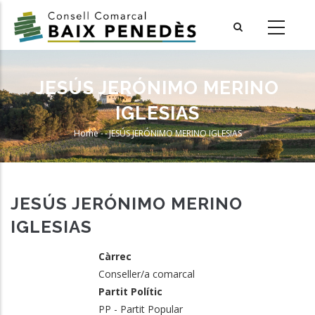
Skip
to
main
content
JESÚS JERÓNIMO MERINO
IGLESIAS
Home
-
-
JESÚS JERÓNIMO MERINO IGLESIAS
Breadcrumb
JESÚS JERÓNIMO MERINO
IGLESIAS
Càrrec
Conseller/a comarcal
Partit Polític
PP - Partit Popular