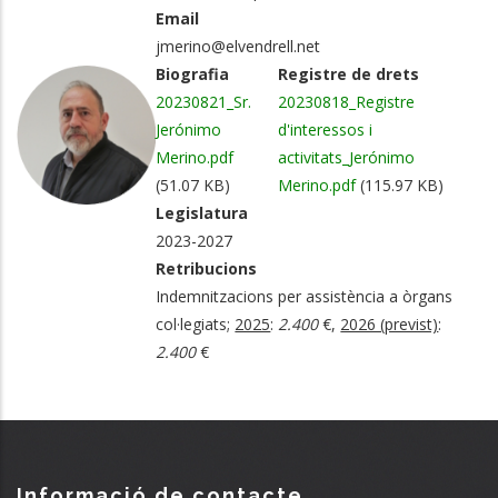
Email
jmerino@elvendrell.net
Biografia
Registre de drets
20230821_Sr.
20230818_Registre
Jerónimo
d'interessos i
Merino.pdf
activitats_Jerónimo
(51.07 KB)
Merino.pdf
(115.97 KB)
Legislatura
2023-2027
Retribucions
Indemnitzacions per assistència a òrgans
col·legiats;
2025
:
2.400
€,
2026 (previst)
:
2.400
€
Informació de contacte