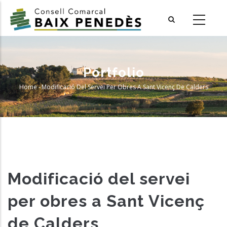
Skip
to
main
content
Portfolio
Home
-
Modificació Del Servei Per Obres A Sant Vicenç De Calders
Breadcrumb
Modificació del servei
per obres a Sant Vicenç
de Calders