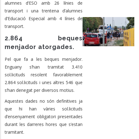
alumnes d’ESO amb 26 línies de
transport i una trentena d’alumnes
d’Educació Especial amb 4 línies de
transport.
2.864 beques
menjador atorgades.
Pel que fa a les beques menjador.
Enguany s’han tramitat 3.410
sol.licituds resolent favorablement
2.864 sol.licituds i unes altres 546 que
s’han denegat per diversos motius.
Aquestes dades no són definitives ja
que hi han vàries sol.licituds
d’ensenyament obligatori presentades
durant les darreres hores que s’estan
tramitant.