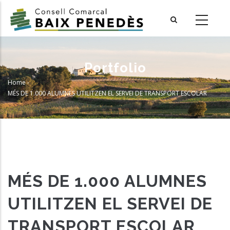
Skip
to
main
content
Portfolio
Home
-
Breadcrumb
MÉS DE 1.000 ALUMNES UTILITZEN EL SERVEI DE TRANSPORT ESCOLAR
MÉS DE 1.000 ALUMNES
UTILITZEN EL SERVEI DE
TRANSPORT ESCOLAR