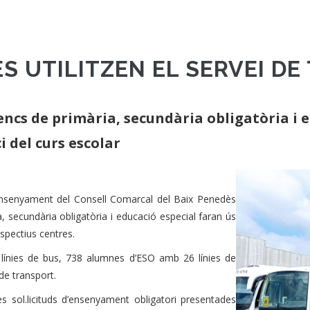
ES UTILITZEN EL SERVEI D
cs de primària, secundària obligatòria i ed
i del curs escolar
d’Ensenyament del Consell Comarcal del Baix Penedès
 secundària obligatòria i educació especial faran ús
espectius centres.
ínies de bus, 738 alumnes d’ESO amb 26 línies de
de transport.
s sol.licituds d’ensenyament obligatori presentades