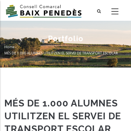
Skip
to
main
content
Portfolio
Home
-
Breadcrumb
MÉS DE 1.000 ALUMNES UTILITZEN EL SERVEI DE TRANSPORT ESCOLAR
MÉS DE 1.000 ALUMNES
UTILITZEN EL SERVEI DE
TRANSPORT ESCOLAR