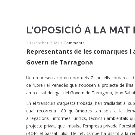
L'OPOSICIÓ A LA MAT
20 October 2021
/
Comments
Representants de les comarques i 
Govern de Tarragona
Una representació en nom dels 7 consells comarcals 
de l’Ebre i el Penedès que s’oposen al projecte de línia
amb el subdelegat del Govern de Tarragona, Joan Sabat
En el transcurs d’aquesta trobada, han traslladat al subd
qual recorreria 180 quilòmetres tan sols a la de
al·legacions i informes jurídics, tècnics i ambiental
projecte privat, que impulsa l’empresa privada Forestalia
(BOE) el passat juliol. De fet, també ha assitit a la 