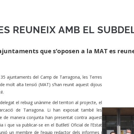
 ES REUNEIX AMB EL SUBD
ajuntaments que s’oposen a la MAT es reun
i 35 ajuntaments del Camp de Tarragona, les Terres
 de molt alta tensió (MAT) s’han reunit aquest dijous
é.
elegat el rebuig unànime del territori al projecte, el
marcació de Tarragona. Li han exposat també les
s que de manera conjunta han presentat contra aquest
 i que va publicar-se en el Butlletí Oficial de l’Estat
reunió un membre de l’equip redactor dels informes i