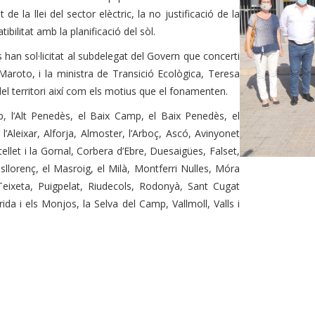
e la llei del sector elèctric, la no justificació de la
ibilitat amb la planificació del sòl.
han sol·licitat al subdelegat del Govern que concerti
Maroto, i la ministra de Transició Ecològica, Teresa
 del territori així com els motius que el fonamenten.
p, l’Alt Penedès, el Baix Camp, el Baix Penedès, el
r, l’Aleixar, Alforja, Almoster, l’Arboç, Ascó, Avinyonet
llet i la Gornal, Corbera d’Ebre, Duesaigües, Falset,
llorenç, el Masroig, el Milà, Montferri Nulles, Móra
 Teixeta, Puigpelat, Riudecols, Rodonyà, Sant Cugat
a i els Monjos, la Selva del Camp, Vallmoll, Valls i