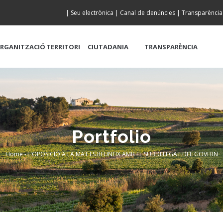
|
Seu electrònica
|
Canal de denúncies
|
Transparència
RGANITZACIÓ
TERRITORI
CIUTADANIA
TRANSPARÈNCIA
Portfolio
Home
-
L'OPOSICIÓ A LA MAT ES REUNEIX AMB EL SUBDELEGAT DEL GOVERN
Breadcrumb