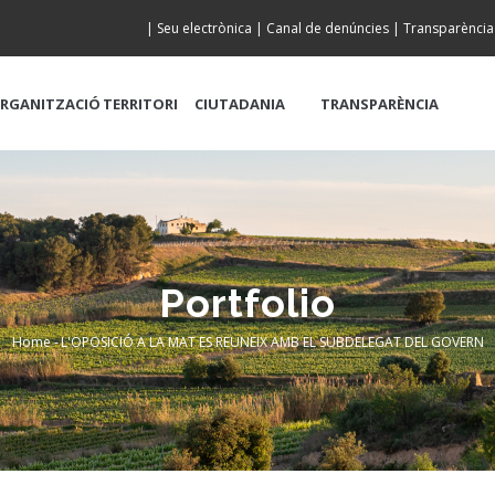
|
Seu electrònica
|
Canal de denúncies
|
Transparència
RGANITZACIÓ
TERRITORI
CIUTADANIA
TRANSPARÈNCIA
Portfolio
Home
-
L'OPOSICIÓ A LA MAT ES REUNEIX AMB EL SUBDELEGAT DEL GOVERN
Breadcrumb