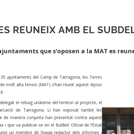
 ES REUNEIX AMB EL SUBD
ajuntaments que s’oposen a la MAT es reun
i 35 ajuntaments del Camp de Tarragona, les Terres
 de molt alta tensió (MAT) s’han reunit aquest dijous
é.
elegat el rebuig unànime del territori al projecte, el
marcació de Tarragona. Li han exposat també les
s que de manera conjunta han presentat contra aquest
 i que va publicar-se en el Butlletí Oficial de l’Estat
reunió un membre de l’equip redactor dels informes i