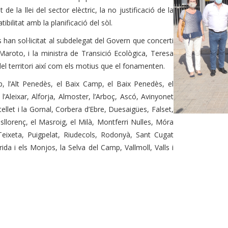
e la llei del sector elèctric, la no justificació de la
ibilitat amb la planificació del sòl.
han sol·licitat al subdelegat del Govern que concerti
Maroto, i la ministra de Transició Ecològica, Teresa
 del territori així com els motius que el fonamenten.
p, l’Alt Penedès, el Baix Camp, el Baix Penedès, el
r, l’Aleixar, Alforja, Almoster, l’Arboç, Ascó, Avinyonet
llet i la Gornal, Corbera d’Ebre, Duesaigües, Falset,
llorenç, el Masroig, el Milà, Montferri Nulles, Móra
 Teixeta, Puigpelat, Riudecols, Rodonyà, Sant Cugat
a i els Monjos, la Selva del Camp, Vallmoll, Valls i