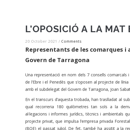
L'OPOSICIÓ A LA MAT
20 October 2021
/
Comments
Representants de les comarques i 
Govern de Tarragona
Una representació en nom dels 7 consells comarcals 
de l’Ebre i el Penedès que s’oposen al projecte de línia
amb el subdelegat del Govern de Tarragona, Joan Sabat
En el transcurs d’aquesta trobada, han traslladat al subd
qual recorreria 180 quilòmetres tan sols a la de
al·legacions i informes jurídics, tècnics i ambiental
projecte privat, que impulsa l’empresa privada Forestalia
(BOE) el passat juliol. De fet, també ha assitit a la 