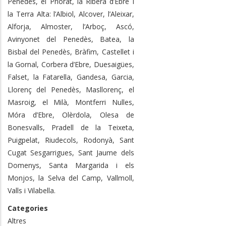
Penedès, el Priorat, la Ribera d’Ebre i
la Terra Alta: l’Albiol, Alcover, l’Aleixar,
Alforja, Almoster, l’Arboç, Ascó,
Avinyonet del Penedès, Batea, la
Bisbal del Penedès, Bràfim, Castellet i
la Gornal, Corbera d’Ebre, Duesaigües,
Falset, la Fatarella, Gandesa, Garcia,
Llorenç del Penedès, Masllorenç, el
Masroig, el Milà, Montferri Nulles,
Móra d’Ebre, Olèrdola, Olesa de
Bonesvalls, Pradell de la Teixeta,
Puigpelat, Riudecols, Rodonyà, Sant
Cugat Sesgarrigues, Sant Jaume dels
Domenys, Santa Margarida i els
Monjos, la Selva del Camp, Vallmoll,
Valls i Vilabella.
Categories
Altres