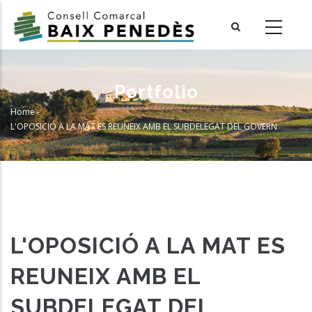
Skip
to
main
content
Portfolio
Home
-
Breadcrumb
L'OPOSICIÓ A LA MAT ES REUNEIX AMB EL SUBDELEGAT DEL GOVERN
L'OPOSICIÓ A LA MAT ES
REUNEIX AMB EL
SUBDELEGAT DEL