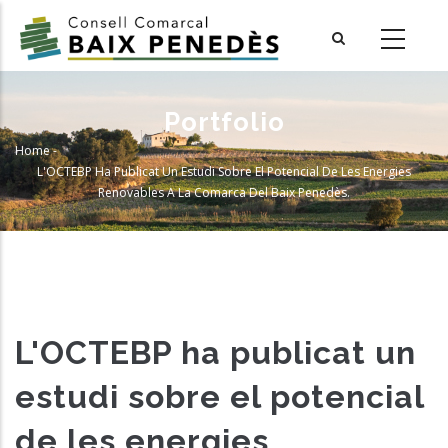
Skip
to
main
content
Portfolio
Home
-
Breadcrumb
L'OCTEBP Ha Publicat Un Estudi Sobre El Potencial De Les Energies
Renovables A La Comarca Del Baix Penedès.
L'OCTEBP ha publicat un
estudi sobre el potencial
de les energies