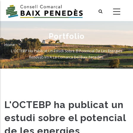
Skip
to
main
content
Portfolio
Home
-
Breadcrumb
L'OCTEBP Ha Publicat Un Estudi Sobre El Potencial De Les Energies
Renovables A La Comarca Del Baix Penedès.
L'OCTEBP ha publicat un
estudi sobre el potencial
de les energies