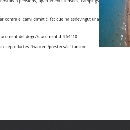
i hostals o pensions, apartaments turístics, càmpings
tar contra el canvi climàtic, fet que ha esdevingut una
a/document-del-dogc/?documentId=964410
cat/ca/productes-financers/prestecs/icf-turisme