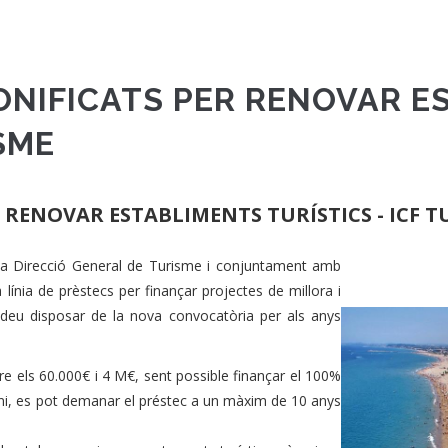
BONIFICATS PER RENOVAR 
ISME
R RENOVAR ESTABLIMENTS TURÍSTICS - ICF T
 la Direcció General de Turisme i conjuntament amb
a línia de prèstecs per finançar projectes de millora i
podeu disposar de la nova convocatòria per als anys
ntre els 60.000€ i 4 M€, sent possible finançar el 100%
ini, es pot demanar el préstec a un màxim de 10 anys