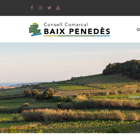
Skip
to
main
content
O
Home
Br