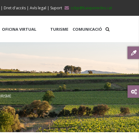
|
Dret d'accés
|
Avís legal
|
Suport
ccbp@baixpenedes.cat
OFICINA VIRTUAL
TURISME
COMUNICACIÓ
URISME