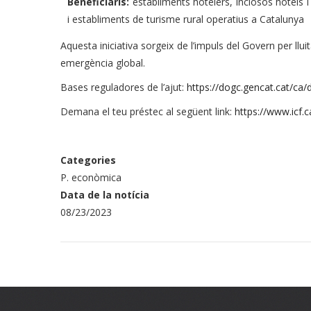
Beneficiaris:
establiments hotelers, inclosos hotels 
i establiments de turisme rural operatius a Catalunya
Aquesta iniciativa sorgeix de l’impuls del Govern per llui
emergència global.
Bases reguladores de l’ajut:
https://dogc.gencat.cat/c
Demana el teu préstec al següent link:
https://www.icf.
Categories
P. econòmica
Data de la notícia
08/23/2023