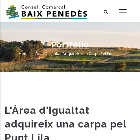
Skip
to
main
content
Portfolio
Home
-
L'Àrea D'Igualtat Adquireix Una Carpa Pel Punt Lila
Breadcrumb
L'Àrea d'Igualtat
adquireix una carpa pel
Punt Lila