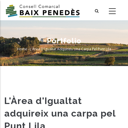
Skip
to
main
content
Portfolio
Home
-
L'Àrea D'Igualtat Adquireix Una Carpa Pel Punt Lila
Breadcrumb
L'Àrea d'Igualtat
adquireix una carpa pel
Punt Lila