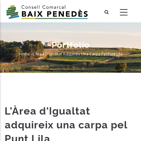
Skip
to
main
content
Portfolio
Home
-
L'Àrea D'Igualtat Adquireix Una Carpa Pel Punt Lila
Breadcrumb
L'Àrea d'Igualtat
adquireix una carpa pel
Punt Lila