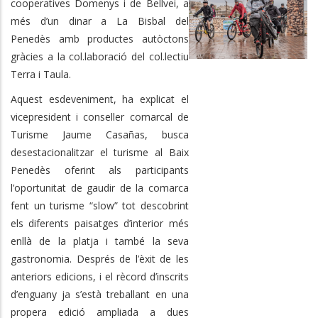
cooperatives Domenys i de Bellvei, a
més d’un dinar a La Bisbal del
Penedès amb productes autòctons
gràcies a la col.laboració del col.lectiu
Terra i Taula.
Aquest esdeveniment, ha explicat el
vicepresident i conseller comarcal de
Turisme Jaume Casañas, busca
desestacionalitzar el turisme al Baix
Penedès oferint als participants
l’oportunitat de gaudir de la comarca
fent un turisme “slow” tot descobrint
els diferents paisatges d’interior més
enllà de la platja i també la seva
gastronomia. Després de l’èxit de les
anteriors edicions, i el rècord d’inscrits
d’enguany ja s’està treballant en una
propera edició ampliada a dues