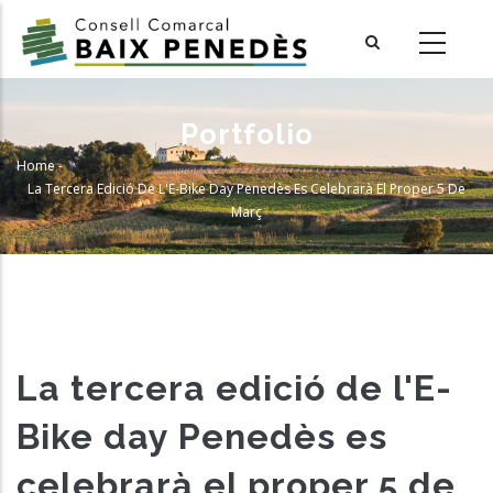
Skip
to
main
content
Portfolio
Home
-
Breadcrumb
La Tercera Edició De L'E-Bike Day Penedès Es Celebrarà El Proper 5 De
Març
La tercera edició de l'E-
Bike day Penedès es
celebrarà el proper 5 de