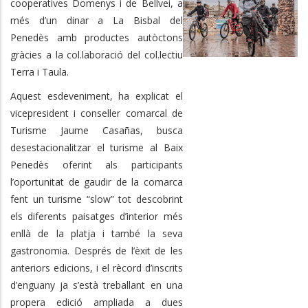
cooperatives Domenys i de Bellvei, a
més d’un dinar a La Bisbal del
Penedès amb productes autòctons
gràcies a la col.laboració del col.lectiu
Terra i Taula.
Aquest esdeveniment, ha explicat el
vicepresident i conseller comarcal de
Turisme Jaume Casañas, busca
desestacionalitzar el turisme al Baix
Penedès oferint als participants
l’oportunitat de gaudir de la comarca
fent un turisme “slow” tot descobrint
els diferents paisatges d’interior més
enllà de la platja i també la seva
gastronomia. Després de l’èxit de les
anteriors edicions, i el rècord d’inscrits
d’enguany ja s’està treballant en una
propera edició ampliada a dues