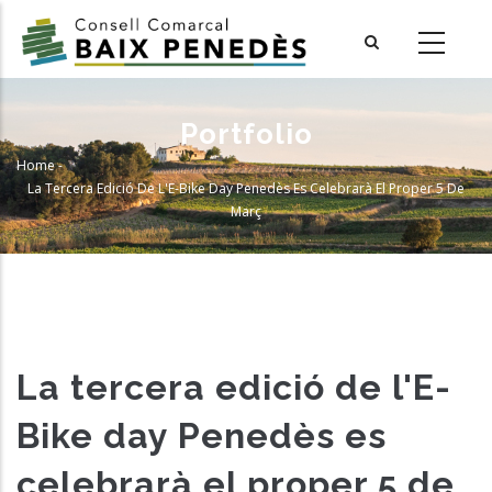
Skip
to
main
content
Portfolio
Home
-
Breadcrumb
La Tercera Edició De L'E-Bike Day Penedès Es Celebrarà El Proper 5 De
Març
La tercera edició de l'E-
Bike day Penedès es
celebrarà el proper 5 de