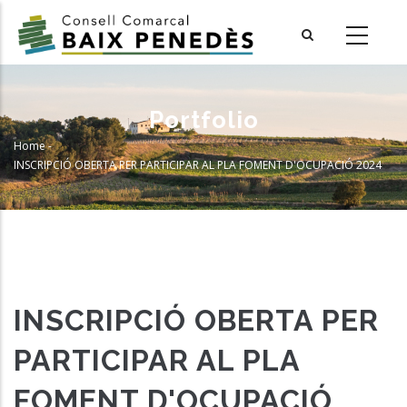
Skip
to
main
content
Portfolio
Home
-
Breadcrumb
INSCRIPCIÓ OBERTA PER PARTICIPAR AL PLA FOMENT D'OCUPACIÓ 2024
INSCRIPCIÓ OBERTA PER
PARTICIPAR AL PLA
FOMENT D'OCUPACIÓ