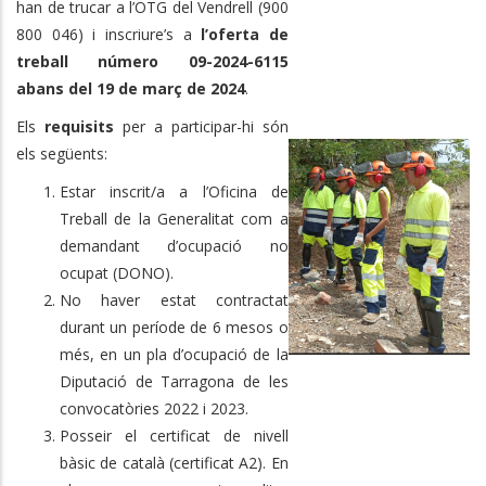
han de trucar a l’OTG del Vendrell (900
800 046) i inscriure’s a
l’oferta de
treball número 09-2024-6115
abans del 19 de març de 2024
.
Els
requisits
per a participar-hi són
els següents:
Estar inscrit/a a l’Oficina de
Treball de la Generalitat com a
demandant d’ocupació no
ocupat (DONO).
No haver estat contractat
durant un període de 6 mesos o
més, en un pla d’ocupació de la
Diputació de Tarragona de les
convocatòries 2022 i 2023.
Posseir el certificat de nivell
bàsic de català (certificat A2). En