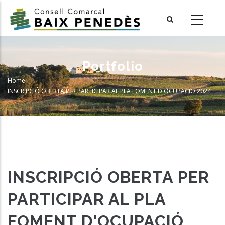
Skip
to
main
content
Portfolio
Home
-
Breadcrumb
INSCRIPCIÓ OBERTA PER PARTICIPAR AL PLA FOMENT D'OCUPACIÓ 2024
INSCRIPCIÓ OBERTA PER
PARTICIPAR AL PLA
FOMENT D'OCUPACIÓ