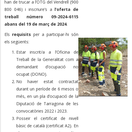
han de trucar a l’OTG del Vendrell (900
800 046) i inscriure’s a
l’oferta de
treball número 09-2024-6115
abans del 19 de març de 2024
.
Els
requisits
per a participar-hi són
els següents:
Estar inscrit/a a l’Oficina de
Treball de la Generalitat com a
demandant d’ocupació no
ocupat (DONO).
No haver estat contractat
durant un període de 6 mesos o
més, en un pla d’ocupació de la
Diputació de Tarragona de les
convocatòries 2022 i 2023.
Posseir el certificat de nivell
bàsic de català (certificat A2). En