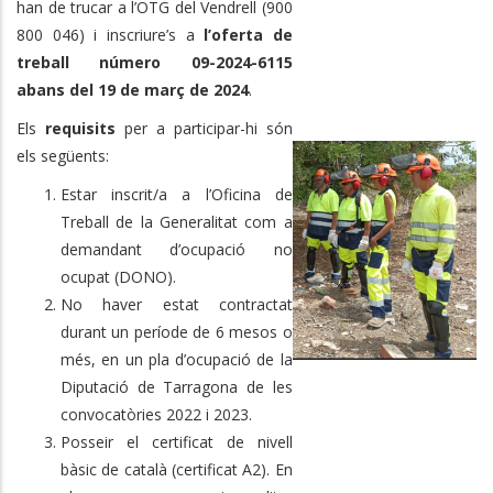
han de trucar a l’OTG del Vendrell (900
800 046) i inscriure’s a
l’oferta de
treball número 09-2024-6115
abans del 19 de març de 2024
.
Els
requisits
per a participar-hi són
els següents:
Estar inscrit/a a l’Oficina de
Treball de la Generalitat com a
demandant d’ocupació no
ocupat (DONO).
No haver estat contractat
durant un període de 6 mesos o
més, en un pla d’ocupació de la
Diputació de Tarragona de les
convocatòries 2022 i 2023.
Posseir el certificat de nivell
bàsic de català (certificat A2). En