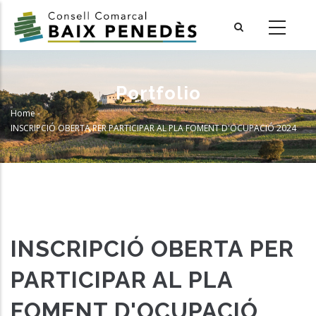
Skip
to
main
content
Portfolio
Home
-
Breadcrumb
INSCRIPCIÓ OBERTA PER PARTICIPAR AL PLA FOMENT D'OCUPACIÓ 2024
INSCRIPCIÓ OBERTA PER
PARTICIPAR AL PLA
FOMENT D'OCUPACIÓ