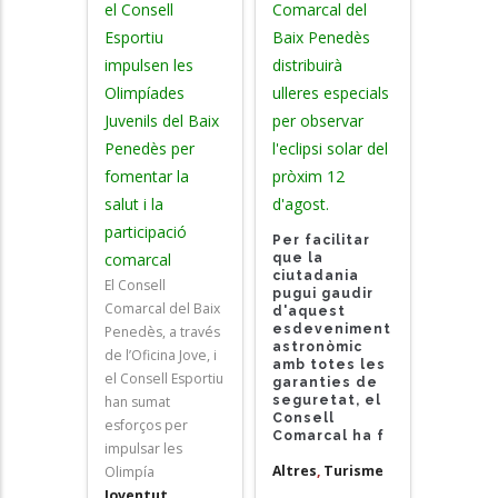
el Consell
Comarcal del
Esportiu
Baix Penedès
impulsen les
distribuirà
Olimpíades
ulleres especials
Juvenils del Baix
per observar
Penedès per
l'eclipsi solar del
fomentar la
pròxim 12
salut i la
d'agost.
participació
Per facilitar
comarcal
que la
ciutadania
El Consell
pugui gaudir
Comarcal del Baix
d'aquest
esdeveniment
Penedès, a través
astronòmic
de l’Oficina Jove, i
amb totes les
el Consell Esportiu
garanties de
han sumat
seguretat, el
Consell
esforços per
Comarcal ha f
impulsar les
Altres
,
Turisme
Olimpía
Joventut