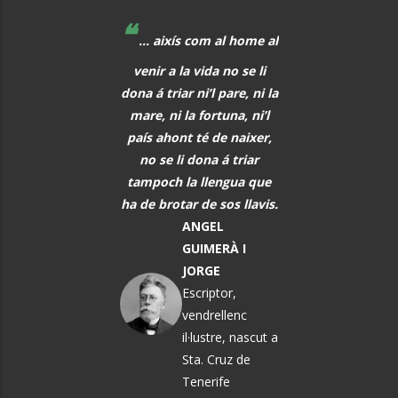
❝
❝
 educadors hem de
... aixís com al home al
La música, aq
r al davant, i quan
venir a la vida no se li
meravellós lleng
eix alguna cosa, o
dona á triar ni’l pare, ni la
universal, hauria 
s i tot abans que
mare, ni la fortuna, ni’l
font de comunic
aregui, hem de
país ahont té de naixer,
entre tots els h
rar els alumnes per
no se li dona á triar
PAU CAS
ò que els vindrà a
tampoch la llengua que
DEFILLÓ
sobre.
ha de brotar de sos llavis.
Músic, n
MARTA
ANGEL
El Vendrel
ÀNGELA MATA
GUIMERÀ I
GARRIGA
JORGE
Política i
Escriptor,
pedagoga
vendrellenc
il·lustre, nascut a
Sta. Cruz de
Tenerife