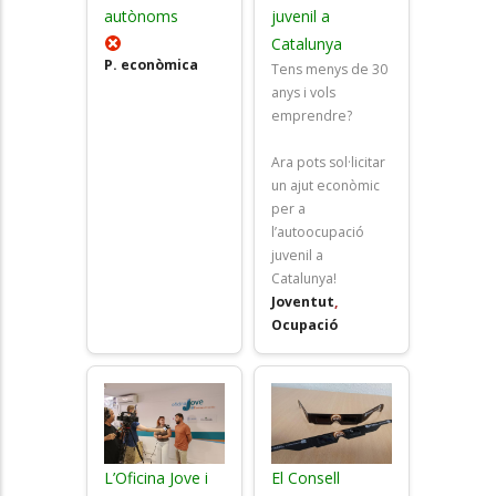
autònoms
juvenil a
Catalunya
P. econòmica
Tens menys de 30
anys i vols
emprendre?
Ara pots sol·licitar
un ajut econòmic
per a
l’autoocupació
juvenil a
Catalunya!
Joventut
,
Ocupació
L’Oficina Jove i
El Consell