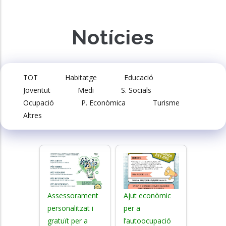
Notícies
TOT
Habitatge
Educació
Joventut
Medi
S. Socials
Ocupació
P. Econòmica
Turisme
Altres
Assessorament
Ajut econòmic
personalitzat i
per a
gratuït per a
l’autoocupació