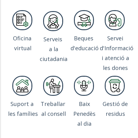
Oficina
Beques
Servei
Serveis
virtual
d'educació
d'Informació
a la
i atenció a
ciutadania
les dones
Suport a
Treballar
Baix
Gestió de
les famílies
al consell
Penedès
residus
al dia