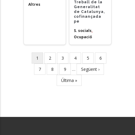
Treball de la
Altres
Generalitat
de Catalunya,
cofinançada
pe
S. socials
,
Ocupació
Current
1
Page
2
Page
3
Page
4
Page
5
Page
6
Pagination
page
Page
7
Page
8
Page
9
…
Next
Següent ›
page
Last
Última »
page