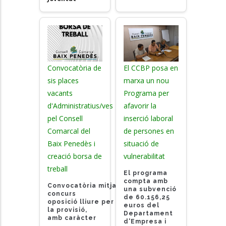
Convocatòria de
El CCBP posa en
sis places
marxa un nou
vacants
Programa per
d'Administratius/ves
afavorir la
pel Consell
inserció laboral
Comarcal del
de persones en
Baix Penedès i
situació de
creació borsa de
vulnerabilitat
treball
El programa
compta amb
Convocatòria mitjançant
una subvenció
concurs
de 60.156,25
oposició lliure
per
euros del
la provisió,
Departament
amb caràcter
d'Empresa i