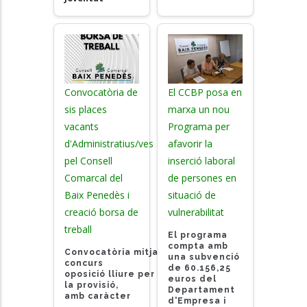
Convocatòria de
El CCBP posa en
sis places
marxa un nou
vacants
Programa per
d'Administratius/ves
afavorir la
pel Consell
inserció laboral
Comarcal del
de persones en
Baix Penedès i
situació de
creació borsa de
vulnerabilitat
treball
El programa
compta amb
Convocatòria mitjançant
una subvenció
concurs
de 60.156,25
oposició lliure
per
euros del
la provisió,
Departament
amb caràcter
d'Empresa i