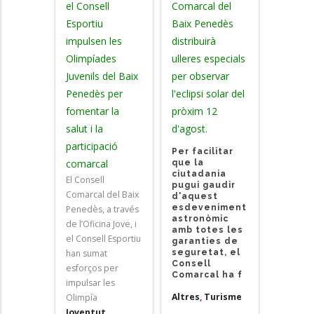
el Consell
Comarcal del
Esportiu
Baix Penedès
impulsen les
distribuirà
Olimpíades
ulleres especials
Juvenils del Baix
per observar
Penedès per
l'eclipsi solar del
fomentar la
pròxim 12
salut i la
d'agost.
participació
Per facilitar
comarcal
que la
ciutadania
El Consell
pugui gaudir
Comarcal del Baix
d'aquest
esdeveniment
Penedès, a través
astronòmic
de l’Oficina Jove, i
amb totes les
el Consell Esportiu
garanties de
han sumat
seguretat, el
Consell
esforços per
Comarcal ha f
impulsar les
Altres
,
Turisme
Olimpía
Joventut