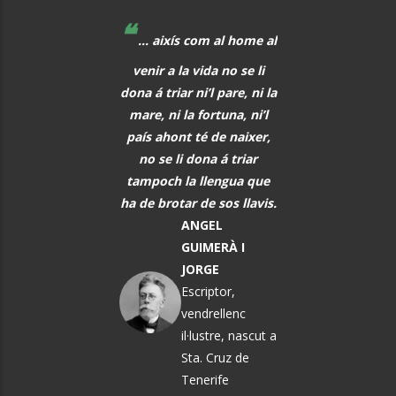
❝
❝
 educadors hem de
... aixís com al home al
La música, aq
r al davant, i quan
venir a la vida no se li
meravellós lleng
eix alguna cosa, o
dona á triar ni’l pare, ni la
universal, hauria 
s i tot abans que
mare, ni la fortuna, ni’l
font de comunic
aregui, hem de
país ahont té de naixer,
entre tots els h
rar els alumnes per
no se li dona á triar
PAU CAS
ò que els vindrà a
tampoch la llengua que
DEFILLÓ
sobre.
ha de brotar de sos llavis.
Músic, n
MARTA
ANGEL
El Vendrel
ÀNGELA MATA
GUIMERÀ I
GARRIGA
JORGE
Política i
Escriptor,
pedagoga
vendrellenc
il·lustre, nascut a
Sta. Cruz de
Tenerife