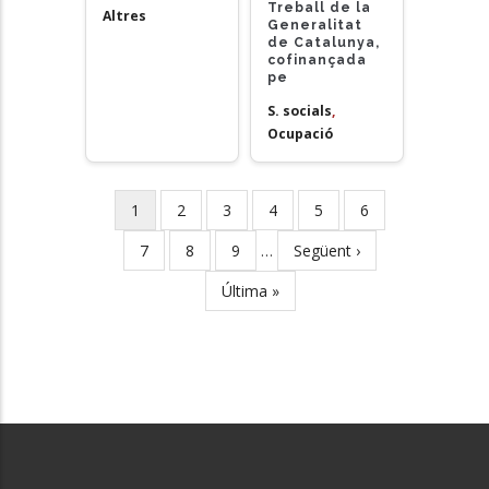
Treball de la
Altres
Generalitat
de Catalunya,
cofinançada
pe
S. socials
,
Ocupació
Current
1
Page
2
Page
3
Page
4
Page
5
Page
6
Pagination
page
Page
7
Page
8
Page
9
…
Next
Següent ›
page
Last
Última »
page