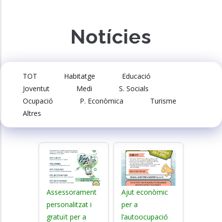
Notícies
TOT
Habitatge
Educació
Joventut
Medi
S. Socials
Ocupació
P. Econòmica
Turisme
Altres
Assessorament
Ajut econòmic
personalitzat i
per a
gratuït per a
l’autoocupació