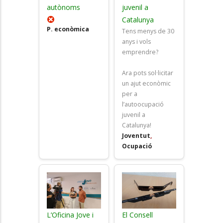
autònoms
juvenil a
Catalunya
P. econòmica
Tens menys de 30
anys i vols
emprendre?
Ara pots sol·licitar
un ajut econòmic
per a
l’autoocupació
juvenil a
Catalunya!
Joventut
,
Ocupació
L’Oficina Jove i
El Consell