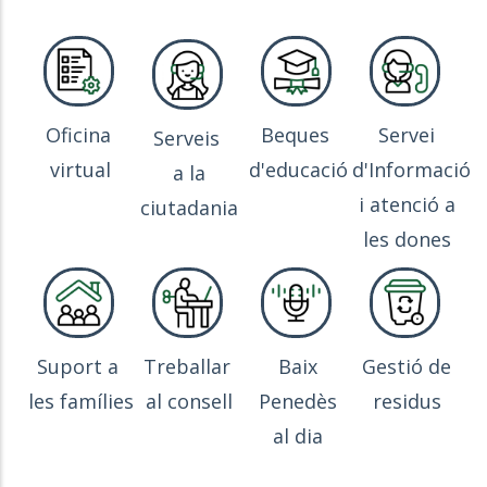
Oficina
Beques
Servei
Serveis
virtual
d'educació
d'Informació
a la
i atenció a
ciutadania
les dones
Suport a
Treballar
Baix
Gestió de
les famílies
al consell
Penedès
residus
al dia