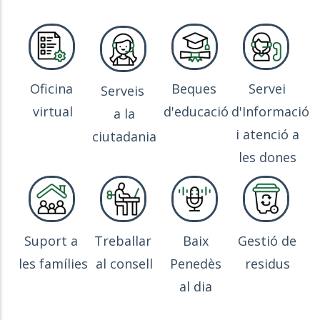
Oficina
Beques
Servei
Serveis
virtual
d'educació
d'Informació
a la
i atenció a
ciutadania
les dones
Suport a
Treballar
Baix
Gestió de
les famílies
al consell
Penedès
residus
al dia