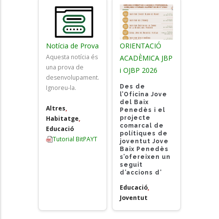
Notícia de Prova
ORIENTACIÓ
Aquesta notícia és
ACADÈMICA JBP
una prova de
i OJBP 2026
desenvolupament.
Des de
Ignoreu-la.
l’Oficina Jove
del Baix
Altres
,
Penedès i el
projecte
Habitatge
,
comarcal de
Educació
polítiques de
Tutorial BitPAYT
joventut Jove
Baix Penedès
s’ofereixen un
seguit
d’accions d’
Educació
,
Joventut