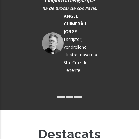
ò que els vindrà a
tampoch la llengua que
DEFILLÓ
sobre.
ha de brotar de sos llavis.
Músic, n
MARTA
ANGEL
El Vendrel
ÀNGELA MATA
GUIMERÀ I
GARRIGA
JORGE
Política i
Escriptor,
pedagoga
vendrellenc
il·lustre, nascut a
Sta. Cruz de
Tenerife
Destacats