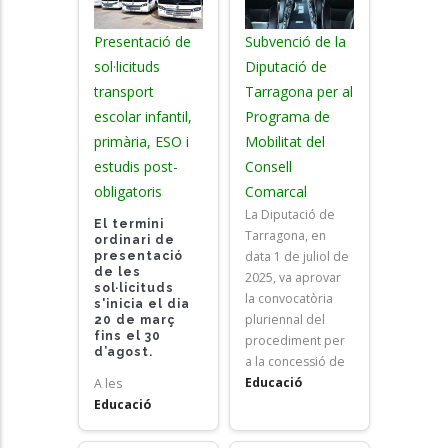
Presentació de
Subvenció de la
sol·licituds
Diputació de
transport
Tarragona per al
escolar infantil,
Programa de
primària, ESO i
Mobilitat del
estudis post-
Consell
obligatoris
Comarcal
La Diputació de
El termini
Tarragona, en
ordinari de
data 1 de juliol de
presentació
de les
2025, va aprovar
sol·licituds
la convocatòria
s'inicia el dia
pluriennal del
20 de març
fins el 30
procediment per
d’agost.
a la concessió de
Educació
A les
Educació