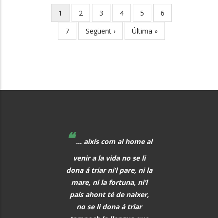
Current
1
Page
2
Page
3
Page
4
Page
5
Page
6
Pagination
page
Page
7
Next
Següent ›
Last
Última »
page
page
❝
❝
 educadors hem de
... aixís com al home al
La música, aq
r al davant, i quan
venir a la vida no se li
meravellós lleng
eix alguna cosa, o
dona á triar ni’l pare, ni la
universal, hauria 
s i tot abans que
mare, ni la fortuna, ni’l
font de comunic
aregui, hem de
país ahont té de naixer,
entre tots els h
rar els alumnes per
no se li dona á triar
PAU CAS