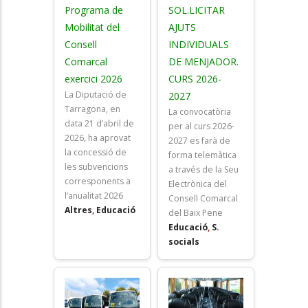
Programa de
SOL.LICITAR
Mobilitat del
AJUTS
Consell
INDIVIDUALS
Comarcal
DE MENJADOR.
exercici 2026
CURS 2026-
La Diputació de
2027
Tarragona, en
La convocatòria
data 21 d’abril de
per al curs 2026-
2026, ha aprovat
2027 es farà de
la concessió de
forma telemàtica
les subvencions
a través de la Seu
corresponents a
Electrònica del
l’anualitat 2026
Consell Comarcal
Altres
,
Educació
del Baix Pene
Educació
,
S.
socials