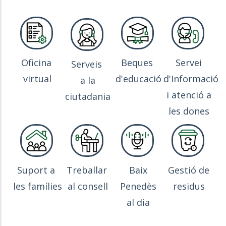
Oficina
Beques
Servei
Serveis
virtual
d'educació
d'Informació
a la
i atenció a
ciutadania
les dones
Suport a
Treballar
Baix
Gestió de
les famílies
al consell
Penedès
residus
al dia