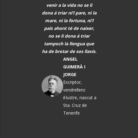
r al davant, i quan
venir a la vida no se li
meravellós lleng
eix alguna cosa, o
dona á triar ni’l pare, ni la
universal, hauria 
s i tot abans que
mare, ni la fortuna, ni’l
font de comunic
aregui, hem de
país ahont té de naixer,
entre tots els h
rar els alumnes per
no se li dona á triar
PAU CAS
ò que els vindrà a
tampoch la llengua que
DEFILLÓ
sobre.
ha de brotar de sos llavis.
Músic, n
MARTA
ANGEL
El Vendrel
ÀNGELA MATA
GUIMERÀ I
GARRIGA
JORGE
Política i
Escriptor,
pedagoga
vendrellenc
il·lustre, nascut a
Sta. Cruz de
Tenerife