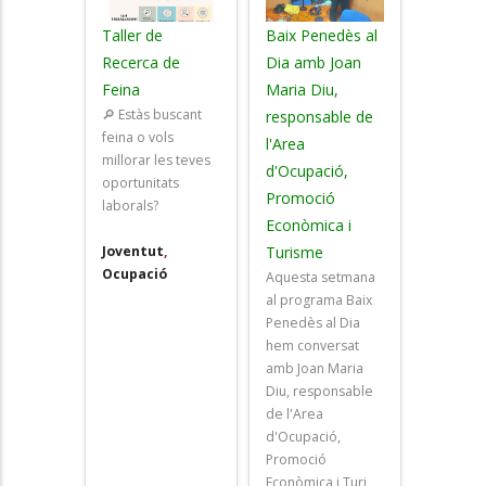
Taller de
Baix Penedès al
Recerca de
Dia amb Joan
Feina
Maria Diu,
🔎 Estàs buscant
responsable de
feina o vols
l'Area
millorar les teves
d'Ocupació,
oportunitats
Promoció
laborals?
Econòmica i
Joventut
,
Turisme
Ocupació
Aquesta setmana
al programa Baix
Penedès al Dia
hem conversat
amb Joan Maria
Diu, responsable
de l'Area
d'Ocupació,
Promoció
Econòmica i Turi