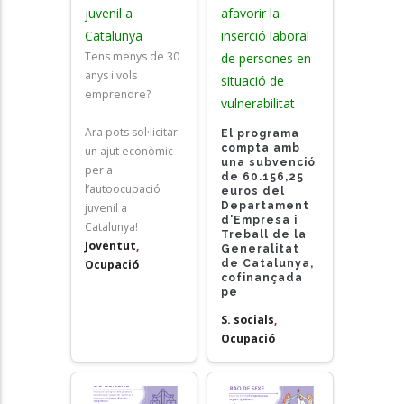
juvenil a
afavorir la
Catalunya
inserció laboral
Tens menys de 30
de persones en
anys i vols
situació de
emprendre?
vulnerabilitat
Ara pots sol·licitar
El programa
compta amb
un ajut econòmic
una subvenció
per a
de 60.156,25
l’autoocupació
euros del
Departament
juvenil a
d'Empresa i
Catalunya!
Treball de la
Joventut
,
Generalitat
de Catalunya,
Ocupació
cofinançada
pe
S. socials
,
Ocupació