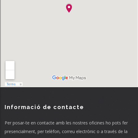
Informació de contacte
Per posar-te en contacte amb les nostres oficines ho pots fer
presencialment, per telèfon, correu electrònic o a través de la