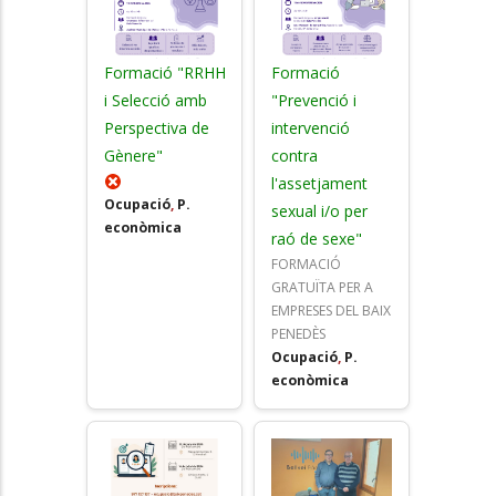
Formació "RRHH
Formació
i Selecció amb
"Prevenció i
Perspectiva de
intervenció
Gènere"
contra
l'assetjament
Ocupació
,
P.
sexual i/o per
econòmica
raó de sexe"
FORMACIÓ
GRATUÏTA PER A
EMPRESES DEL BAIX
PENEDÈS
Ocupació
,
P.
econòmica