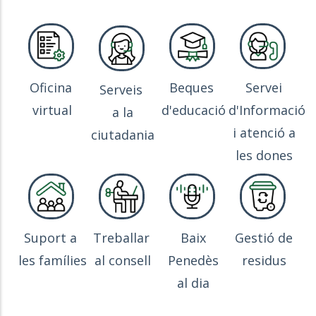
Oficina
Beques
Servei
Serveis
virtual
d'educació
d'Informació
a la
i atenció a
ciutadania
les dones
Suport a
Treballar
Baix
Gestió de
les famílies
al consell
Penedès
residus
al dia