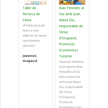
Taller de
Baix Penedès al
Recerca de
Dia amb Joan
Feina
Maria Diu,
🔎 Estàs buscant
responsable de
feina o vols
l'Area
millorar les teves
d'Ocupació,
oportunitats
Promoció
laborals?
Econòmica i
Joventut
,
Turisme
Ocupació
Aquesta setmana
al programa Baix
Penedès al Dia
hem conversat
amb Joan Maria
Diu, responsable
de l'Area
d'Ocupació,
Promoció
Econòmica i Turi