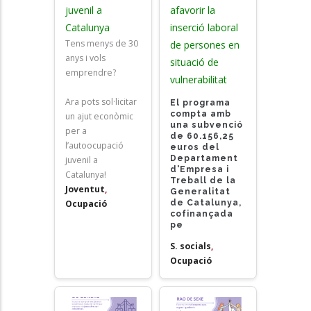
juvenil a
afavorir la
Catalunya
inserció laboral
Tens menys de 30
de persones en
anys i vols
situació de
emprendre?
vulnerabilitat
Ara pots sol·licitar
El programa
compta amb
un ajut econòmic
una subvenció
per a
de 60.156,25
l’autoocupació
euros del
Departament
juvenil a
d'Empresa i
Catalunya!
Treball de la
Joventut
,
Generalitat
de Catalunya,
Ocupació
cofinançada
pe
S. socials
,
Ocupació