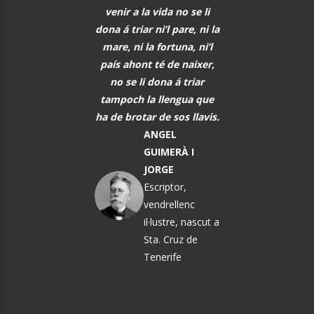
r al davant, i quan
venir a la vida no se li
meravellós lleng
eix alguna cosa, o
dona á triar ni’l pare, ni la
universal, hauria 
s i tot abans que
mare, ni la fortuna, ni’l
font de comunic
aregui, hem de
país ahont té de naixer,
entre tots els h
rar els alumnes per
no se li dona á triar
PAU CAS
ò que els vindrà a
tampoch la llengua que
DEFILLÓ
sobre.
ha de brotar de sos llavis.
Músic, n
MARTA
ANGEL
El Vendrel
ÀNGELA MATA
GUIMERÀ I
GARRIGA
JORGE
Política i
Escriptor,
pedagoga
vendrellenc
il·lustre, nascut a
Sta. Cruz de
Tenerife