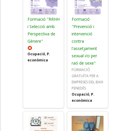
Formació "RRHH
Formació
i Selecció amb
"Prevenció i
Perspectiva de
intervenció
Gènere"
contra
l'assetjament
Ocupació
,
P.
sexual i/o per
econòmica
raó de sexe"
FORMACIÓ
GRATUÏTA PER A
EMPRESES DEL BAIX
PENEDÈS
Ocupació
,
P.
econòmica