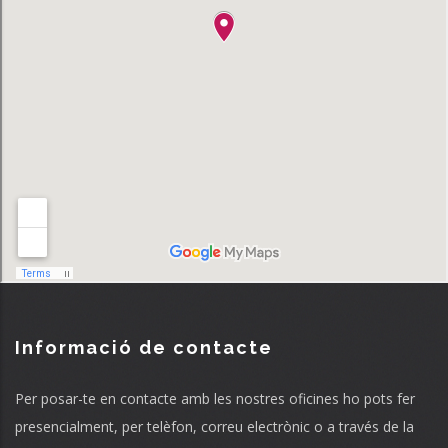
Informació de contacte
Per posar-te en contacte amb les nostres oficines ho pots fer
presencialment, per telèfon, correu electrònic o a través de la