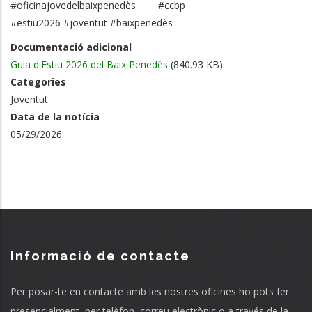
#oficinajovedelbaixpenedès #ccbp
#estiu2026 #joventut #baixpenedès
Documentació adicional
Guia d'Estiu 2026 del Baix Penedès
(840.93 KB)
Categories
Joventut
Data de la notícia
05/29/2026
Informació de contacte
Per posar-te en contacte amb les nostres oficines ho pots fer
presencialment, per telèfon, correu electrònic o a través de la