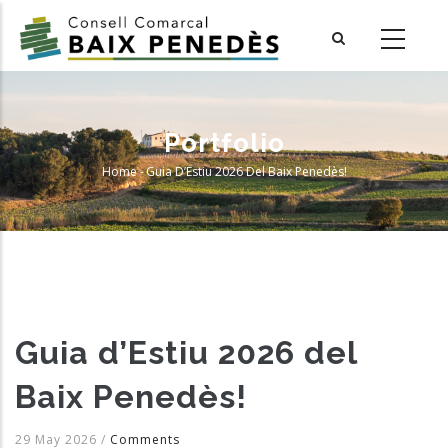
Skip
to
main
content
Portfolio
Home
-
Guia D’Estiu 2026 Del Baix Penedès!
Breadcrumb
Guia d’Estiu 2026 del
Baix Penedès!
29 May 2026
/
Comments