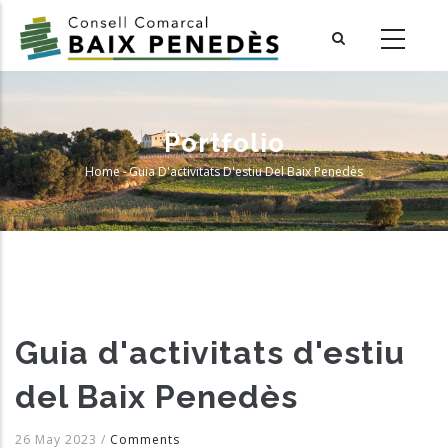
Skip
to
main
content
Portfolio
Home
-
Guia D'activitats D'estiu Del Baix Penedès
Breadcrumb
Guia d'activitats d'estiu
del Baix Penedès
26 May 2023
/
Comments