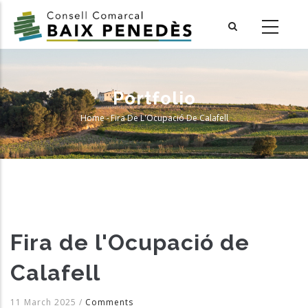
Skip
to
main
content
Portfolio
Home
-
Fira De L'Ocupació De Calafell
Breadcrumb
Fira de l'Ocupació de
Calafell
11 March 2025
/
Comments