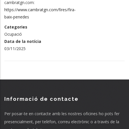
cambratgn.com:
https://www.cambratgn.com/fires/fira-
baix-penedes
Categories
Ocupació
Data de la notícia
03/11/2025
Informació de contacte
Per posar-te en contacte amb les nostres oficines ho pots fer
presencialment, per telèfon, correu electrònic o a través de la