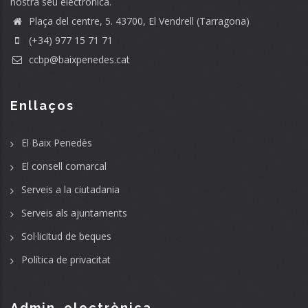
nostra seu electrònica.
Plaça del centre, 5. 43700, El Vendrell (Tarragona)
(+34) 977 15 71 71
ccbp@baixpenedes.cat
Enllaços
El Baix Penedès
El consell comarcal
Serveis a la ciutadania
Serveis als ajuntaments
Sol·licitud de beques
Política de privacitat
Admin. electrònica