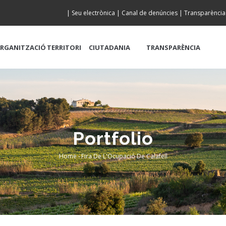
|
Seu electrònica
|
Canal de denúncies
|
Transparència
RGANITZACIÓ
TERRITORI
CIUTADANIA
TRANSPARÈNCIA
Portfolio
Home
-
Fira De L'Ocupació De Calafell
Breadcrumb