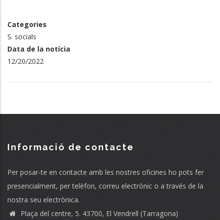
Categories
S. socials
Data de la notícia
12/20/2022
Informació de contacte
Per posar-te en contacte amb les nostres oficines ho pots fer
presencialment, per telèfon, correu electrònic o a través de la
nostra seu electrònica.
Plaça del centre, 5. 43700, El Vendrell (Tarragona)