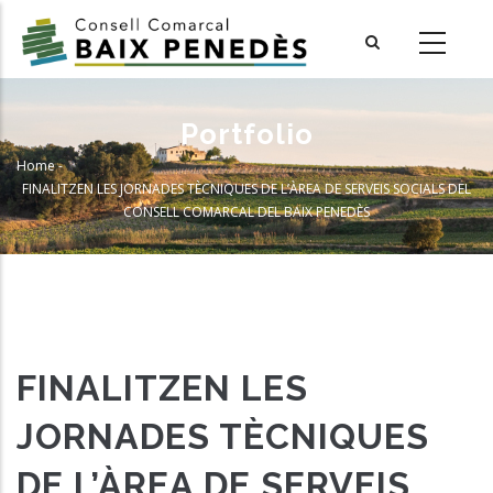
Skip
to
main
content
Portfolio
Home
-
Breadcrumb
FINALITZEN LES JORNADES TÈCNIQUES DE L’ÀREA DE SERVEIS SOCIALS DEL
CONSELL COMARCAL DEL BAIX PENEDÈS
FINALITZEN LES
JORNADES TÈCNIQUES
DE L’ÀREA DE SERVEIS