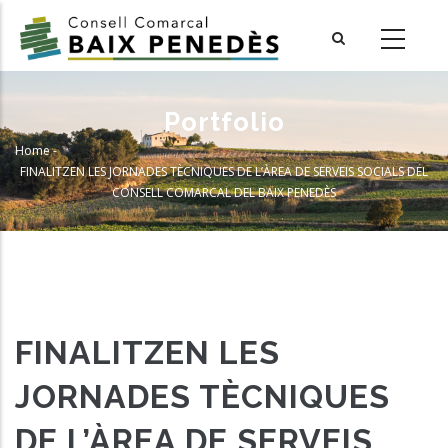
Skip
to
main
content
Portfolio
Home
-
Breadcrumb
FINALITZEN LES JORNADES TÈCNIQUES DE L’ÀREA DE SERVEIS SOCIALS DEL
CONSELL COMARCAL DEL BAIX PENEDÈS
FINALITZEN LES
JORNADES TÈCNIQUES
DE L’ÀREA DE SERVEIS