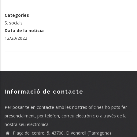
Categories
S. socials
Data de la notícia
12/20/2022
Informació de contacte
Per posar-te en contacte amb les nostres oficines ho pots fer
presencialment, per telèfon, correu electrònic o a través de la
nostra seu electrònica.
Plaça del centre, 5. 43700, El Vendrell (Tarragona)