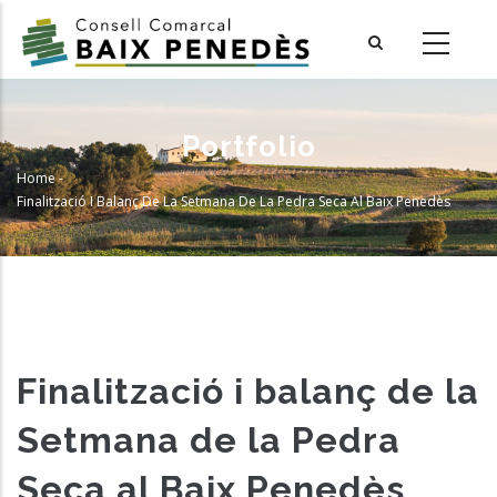
Skip
to
main
content
Portfolio
Home
-
Breadcrumb
Finalització I Balanç De La Setmana De La Pedra Seca Al Baix Penedès
Finalització i balanç de la
Setmana de la Pedra
Seca al Baix Penedès