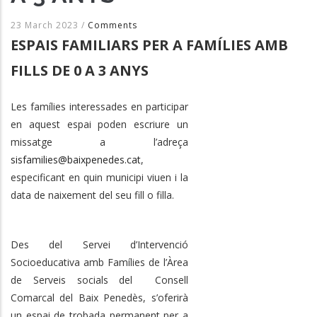
23 March 2023
/
Comments
ESPAIS FAMILIARS PER A FAMÍLIES AMB
FILLS DE 0 A 3 ANYS
Les famílies interessades en participar
en aquest espai poden escriure un
missatge a l’adreça
sisfamilies@baixpenedes.cat
,
especificant en quin municipi viuen i la
data de naixement del seu fill o filla.
Des del Servei d’Intervenció
Socioeducativa amb Famílies de l’Àrea
de Serveis socials del Consell
Comarcal del Baix Penedès, s’oferirà
un espai de trobada permanent per a