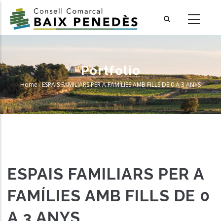
Skip
to
main
content
Portfolio
Home
-
ESPAIS FAMILIARS PER A FAMÍLIES AMB FILLS DE 0 A 3 ANYS
Breadcrumb
ESPAIS FAMILIARS PER A
FAMÍLIES AMB FILLS DE 0
A 3 ANYS