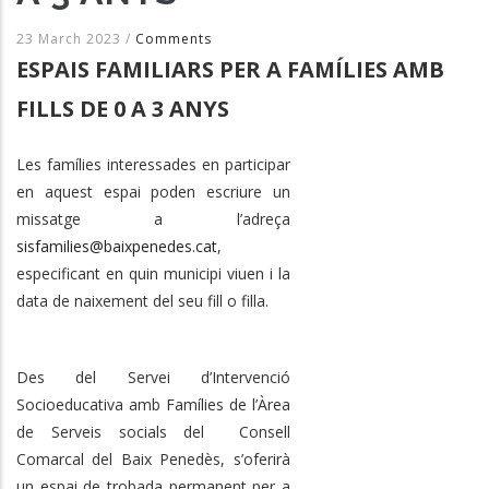
23 March 2023
/
Comments
ESPAIS FAMILIARS PER A FAMÍLIES AMB
FILLS DE 0 A 3 ANYS
Les famílies interessades en participar
en aquest espai poden escriure un
missatge a l’adreça
sisfamilies@baixpenedes.cat
,
especificant en quin municipi viuen i la
data de naixement del seu fill o filla.
Des del Servei d’Intervenció
Socioeducativa amb Famílies de l’Àrea
de Serveis socials del Consell
Comarcal del Baix Penedès, s’oferirà
un espai de trobada permanent per a