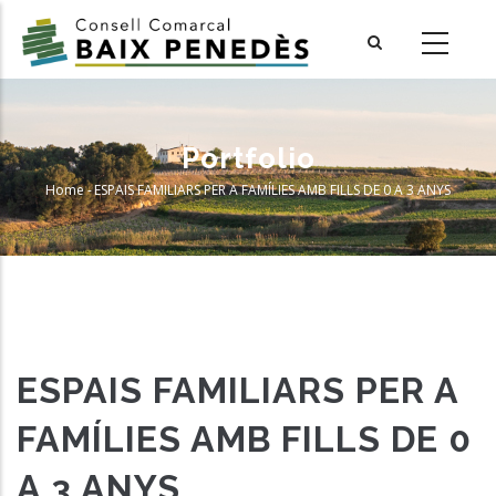
Skip
to
main
content
Portfolio
Home
-
ESPAIS FAMILIARS PER A FAMÍLIES AMB FILLS DE 0 A 3 ANYS
Breadcrumb
ESPAIS FAMILIARS PER A
FAMÍLIES AMB FILLS DE 0
A 3 ANYS