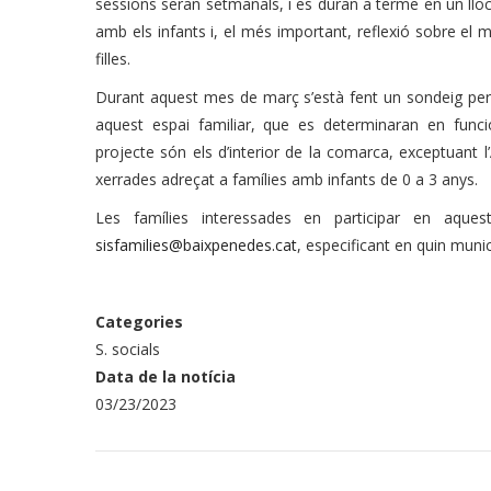
sessions seran setmanals, i es duran a terme en un lloc 
amb els infants i, el més important, reflexió sobre el m
filles.
Durant aquest mes de març s’està fent un sondeig per ta
aquest espai familiar, que es determinaran en func
projecte són els d’interior de la comarca, exceptuant l
xerrades adreçat a famílies amb infants de 0 a 3 anys.
Les famílies interessades en participar en aque
sisfamilies@baixpenedes.cat
, especificant en quin munici
Categories
S. socials
Data de la notícia
03/23/2023