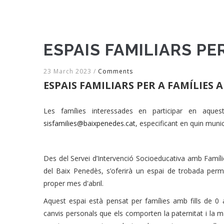
ESPAIS FAMILIARS PER
23 March 2023
/
Comments
ESPAIS FAMILIARS PER A FAMÍLIES A
Les famílies interessades en participar en aque
sisfamilies@baixpenedes.cat
, especificant en quin munici
Des del Servei d’Intervenció Socioeducativa amb Famíli
del Baix Penedès, s’oferirà un espai de trobada per
proper mes d'abril.
Aquest espai està pensat per famílies amb fills de 0 
canvis personals que els comporten la paternitat i la mate