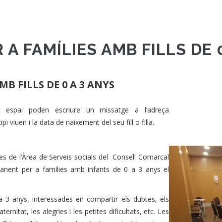
 A FAMÍLIES AMB FILLS DE 
MB FILLS DE 0 A 3 ANYS
st espai poden escriure un missatge a l’adreça
pi viuen i la data de naixement del seu fill o filla.
es de l’Àrea de Serveis socials del Consell Comarcal
manent per a famílies amb infants de 0 a 3 anys el
a 3 anys, interessades en compartir els dubtes, els
rnitat, les alegries i les petites dificultats, etc. Les