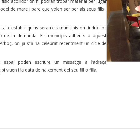
físic acollidor on hi podran trobar material per jugar
odel de mare i pare que volen ser per als seus fills i
l d’establir quins seran els municipis on tindrà lloc
ió de la demanda. Els municipis adherits a aquest
’Arboç, on ja s’hi ha celebrat recentment un cicle de
st espai poden escriure un missatge a l’adreça
pi viuen i la data de naixement del seu fill o filla.