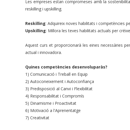
Les empreses estan compromeses amb la sostenibilitat i 
reskilling i upskilling.
Reskilling
: Adquireix noves habilitats i competències pe
Upskilling
: Millora les teves habilitats actuals per créi
Aquest curs et proporcionarà les eines necessàries per
actual i innovadora.
Quines competències desenvoluparàs?
1) Comunicació i Treball en Equip
2) Autoconeixement i Autoconfiança
3) Predisposició al Canvi i Flexibilitat
4) Responsabilitat i Compromís
5) Dinamisme i Proactivitat
6) Motivació a l'Aprenentatge
7) Creativitat