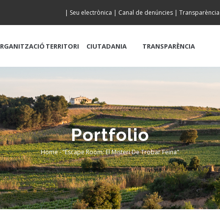
|
Seu electrònica
|
Canal de denúncies
|
Transparència
RGANITZACIÓ
TERRITORI
CIUTADANIA
TRANSPARÈNCIA
Portfolio
Home
-
"Escape Room: El Misteri De Trobar Feina"
Breadcrumb