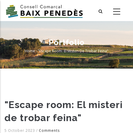
Skip
to
main
content
Portfolio
Home
-
"Escape Room: El Misteri De Trobar Feina"
Breadcrumb
"Escape room: El misteri
de trobar feina"
5 October 2023
/
Comments