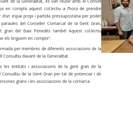
vant de la Generalitat,
es van reunir amb el Consell
ui en compte aquest col.lectiu a l’hora de prendre
 d’un espai propi i partida pressupostària per poder
En paraules del Conseller Comarcal de la Gent Gran,
nt gran del Baix Penedès també! Aquest col.lectiu
que els tinguem en compte”.
 formada per membres de diferents associacions de la
 Consultiu davant de la Generalitat.
s les entitats i associacions de la gent gran de la
Consultiu de la Gent Gran per tal d
e potenciar i de
persones grans i les associacions de la comarca.