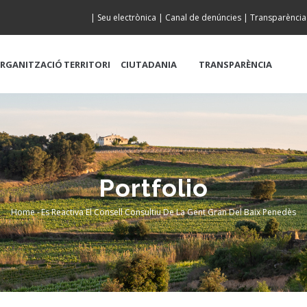
|
Seu electrònica
|
Canal de denúncies
|
Transparència
RGANITZACIÓ
TERRITORI
CIUTADANIA
TRANSPARÈNCIA
Portfolio
Home
-
Es Reactiva El Consell Consultiu De La Gent Gran Del Baix Penedès
Breadcrumb