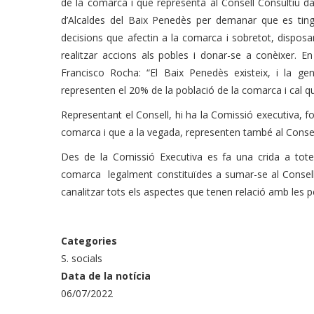
de la comarca i que representa al Consell Consultiu da
d’Alcaldes del Baix Penedès per demanar que es ting
decisions que afectin a la comarca i sobretot, disposar
realitzar accions als pobles i donar-se a conèixer. 
Francisco Rocha: “El Baix Penedès existeix, i la ge
representen el 20% de la població de la comarca i cal 
Representant el Consell, hi ha la Comissió executiva,
comarca i que a la vegada, representen també al Consell
Des d
e la Comissió Executiva es fa un
a crida a tote
comarca legalment constituïdes a sumar-se al Consell 
canalitzar tots els aspectes que tenen relació amb les 
Categories
S. socials
Data de la notícia
06/07/2022