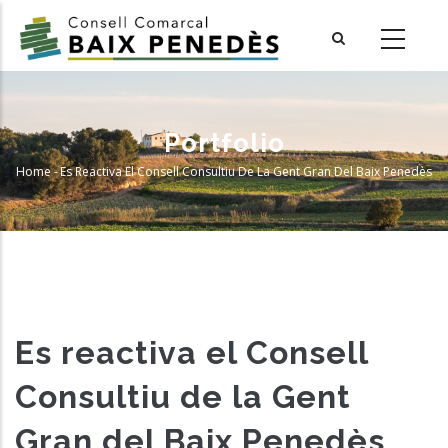
Skip
to
main
content
Portfolio
Home
-
Es Reactiva El Consell Consultiu De La Gent Gran Del Baix Penedès
Breadcrumb
Es reactiva el Consell
Consultiu de la Gent
Gran del Baix Penedès