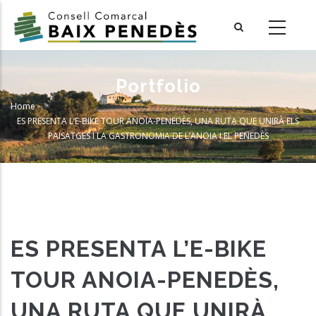
Skip
to
main
content
Portfolio
Home
-
Breadcrumb
ES PRESENTA L’E-BIKE TOUR ANOIA-PENEDÈS, UNA RUTA QUE UNIRÀ ELS
PAISATGES I LA GASTRONOMIA DE L’ANOIA I EL PENEDÈS
ES PRESENTA L’E-BIKE
TOUR ANOIA-PENEDÈS,
UNA RUTA QUE UNIRÀ