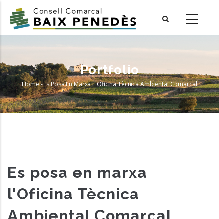
Skip
to
main
content
Portfolio
Home
-
Es Posa En Marxa L'Oficina Tècnica Ambiental Comarcal
Breadcrumb
Es posa en marxa
l'Oficina Tècnica
Ambiental Comarcal