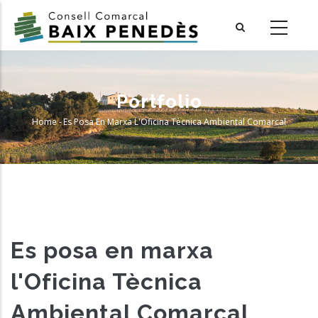
Skip
to
main
content
Portfolio
Home
-
Es Posa En Marxa L'Oficina Tècnica Ambiental Comarcal
Breadcrumb
Es posa en marxa
l'Oficina Tècnica
Ambiental Comarcal