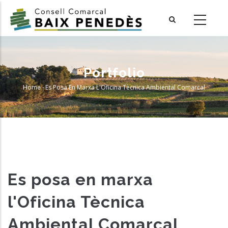
Skip
to
main
content
Portfolio
Home
-
Es Posa En Marxa L'Oficina Tècnica Ambiental Comarcal
Breadcrumb
Es posa en marxa
l'Oficina Tècnica
Ambiental Comarcal